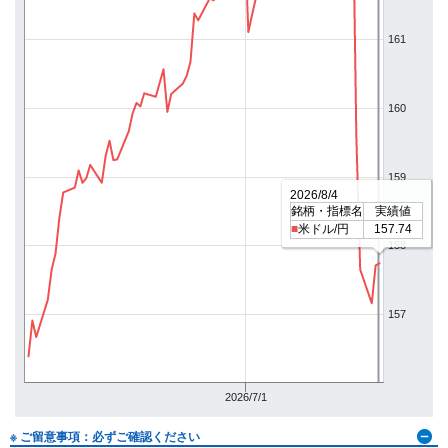
161
160
159
2026/8/4
銘柄・指標名
実績値
■
米ドル/円
157.74
158
157
2026/7/1
※ ご留意事項：必ずご確認ください