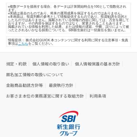
※複数データを描画する場合、各データは計算開始時点を100として指数化され
ます。
※実績は過去のものであり、将来の運用成果を保証するものではありません。
※本画面は、投資判断の参考として情報提供するものであり、投資勧誘を目的と
したものではありません。掲載されている情報の内容に関しては、万全を期して
おりますが、その内容を保証するものではなく、変更されることもあります。
掲載されている情報を利用した結果、または情報の遅延、中断、誤りによって被
ったとされるいかなる損害についても、SBI新生銀行は一切責任を負いません。
情報提供： 株式会社QUICK
本コンテンツに関する利用に関する注意事項・免責
事項は
こちら
をご覧ください。
規定・約款
個人情報の取り扱い
個人情報保護の基本方針
匿名加工情報の取扱いについて
金融商品勧誘方針等
最良執行方針
お客さま本位の業務運営に関する取組方針
利用条項