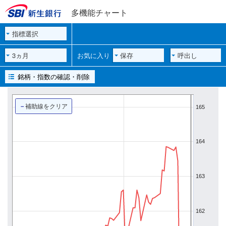
多機能チャート
指標選択
3ヵ月
お気に入り
保存
呼出し
銘柄・指数の確認・削除
－
補助線をクリア
165
164
163
162