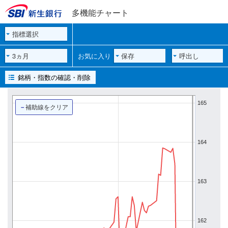
多機能チャート
指標選択
3ヵ月
お気に入り
保存
呼出し
銘柄・指数の確認・削除
165
－
補助線をクリア
164
163
162