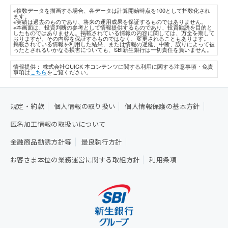
※複数データを描画する場合、各データは計算開始時点を100として指数化され
ます。
※実績は過去のものであり、将来の運用成果を保証するものではありません。
※本画面は、投資判断の参考として情報提供するものであり、投資勧誘を目的と
したものではありません。掲載されている情報の内容に関しては、万全を期して
おりますが、その内容を保証するものではなく、変更されることもあります。
掲載されている情報を利用した結果、または情報の遅延、中断、誤りによって被
ったとされるいかなる損害についても、SBI新生銀行は一切責任を負いません。
情報提供： 株式会社QUICK
本コンテンツに関する利用に関する注意事項・免責
事項は
こちら
をご覧ください。
規定・約款
個人情報の取り扱い
個人情報保護の基本方針
匿名加工情報の取扱いについて
金融商品勧誘方針等
最良執行方針
お客さま本位の業務運営に関する取組方針
利用条項