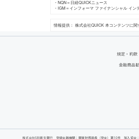
・NQN＝日経QUICKニュース
・IGM＝インフォーマ ファイナンシャル イン
情報提供： 株式会社QUICK
本コンテンツに関
規定・約款
金融商品
株式会社SBI新生銀行 登録金融機関：関東財務局長（登金）第10号 加入協