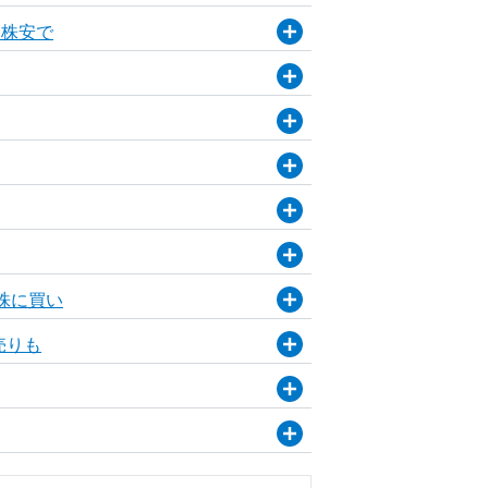
ク株安で
株に買い
売りも