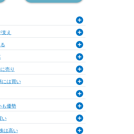
が支え
れる
落
Ｇに売り
柄には買い
いも優勢
買い
需株は高い