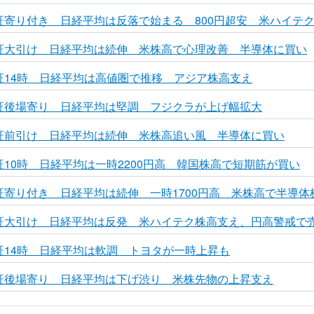
東証寄り付き 日経平均は反落で始まる 800円超安 米ハイテ
東証大引け 日経平均は続伸 米株高で心理改善 半導体に買い
東証14時 日経平均は高値圏で推移 アジア株高支え
東証後場寄り 日経平均は堅調 フジクラが上げ幅拡大
東証前引け 日経平均は続伸 米株高追い風 半導体に買い
東証10時 日経平均は一時2200円高 韓国株高で短期筋が買い
東証寄り付き 日経平均は続伸 一時1700円高 米株高で半導体
東証大引け 日経平均は反発 米ハイテク株高支え、円高警戒で
東証14時 日経平均は軟調 トヨタが一時上昇も
東証後場寄り 日経平均は下げ渋り 米株先物の上昇支え