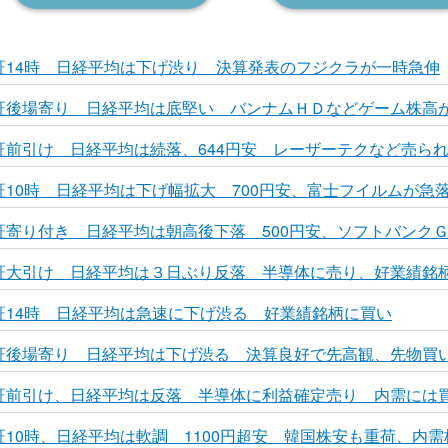
東証14時 日経平均は下げ渋り 決算発表のフジクラが一時急伸
東証後場寄り 日経平均は底堅い バンナムＨＤなどゲーム株高
東証前引け 日経平均は続落、644円安 レーザーテクなど売ら
東証10時 日経平均は下げ幅拡大 700円安、富士フイルムが急
東証寄り付き 日経平均は朝高後下落 500円安、ソフトバンク
東証大引け 日経平均は３日ぶり反落 半導体に売り、好業績銘
東証14時 日経平均は急速に下げ渋る 好業績銘柄に買い
東証後場寄り 日経平均は下げ渋る 決算良好で先高観、先物買
東証前引け、日経平均は反落 半導体に利益確定売り 内需には
東証10時、日経平均は軟調 1100円超安 韓国株安も重荷、内