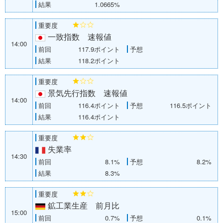
結果
1.0665%
重要度
一致指数 速報値
14:00
前回
117.9ポイント
予想
結果
118.2ポイント
重要度
景気先行指数 速報値
14:00
前回
116.4ポイント
予想
116.5ポイント
結果
116.4ポイント
重要度
失業率
14:30
前回
8.1%
予想
8.2%
結果
8.3%
重要度
鉱工業生産 前月比
15:00
前回
0.7%
予想
0.1%