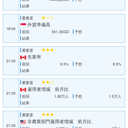
結果
重要度
外貨準備高
18:00
前回
551.3SGD
予想
結果
重要度
失業率
21:30
前回
6.5%
予想
6.5%
結果
重要度
雇用者増減 前月比
21:30
前回
1.82万人
予想
1.5万人
結果
重要度
非農業部門雇用者増減 前月比
21:30