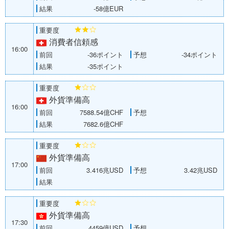
結果
-58億EUR
重要度
消費者信頼感
16:00
前回
-36ポイント
予想
-34ポイント
結果
-35ポイント
重要度
外貨準備高
16:00
前回
7588.54億CHF
予想
結果
7682.6億CHF
重要度
外貨準備高
17:00
前回
3.416兆USD
予想
3.42兆USD
結果
重要度
外貨準備高
17:30
前回
4459億USD
予想